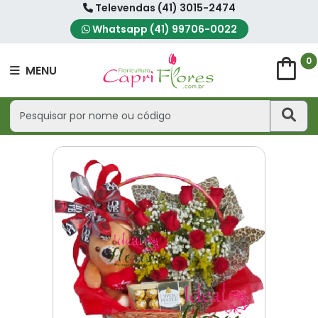
Televendas (41) 3015-2474
Whatsapp (41) 99706-0022
shopping_bag
0
MENU