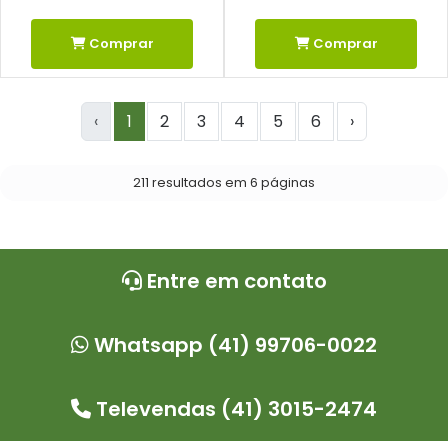
Comprar
Comprar
‹
1
2
3
4
5
6
›
211 resultados em 6 páginas
Entre em contato
Whatsapp (41) 99706-0022
Televendas (41) 3015-2474