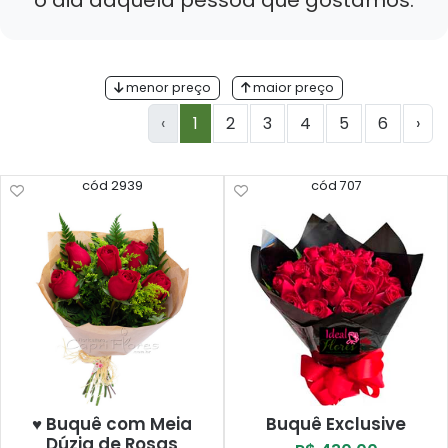
o dia daquela pessoa que gostamos.
menor preço
maior preço
‹
1
2
3
4
5
6
›
cód 2939
cód 707
♥ Buquê com Meia
Buquê Exclusive
Dúzia de Rosas