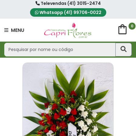
Televendas (41) 3015-2474
Whatsapp (41) 99706-0022
shopping_bag
0
MENU