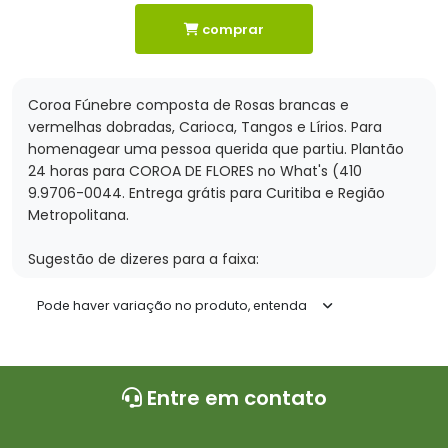
comprar
Coroa Fúnebre composta de Rosas brancas e
vermelhas dobradas, Carioca, Tangos e Lírios. Para
homenagear uma pessoa querida que partiu. Plantão
24 horas para COROA DE FLORES no What's (410
9.9706-0044. Entrega grátis para Curitiba e Região
Metropolitana.
Sugestão de dizeres para a faixa:
De empresas:
Pode haver variação no produto, entenda
“Sentimentos dos amigos”
“Com carinho, sinceros sentimentos dos colegas”
Entre em contato
“Sentimentos aos familiares”