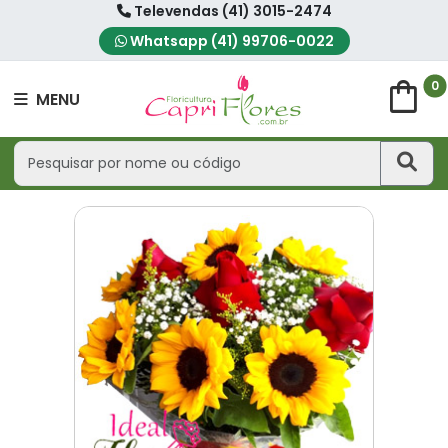
Televendas (41) 3015-2474
Whatsapp (41) 99706-0022
shopping_bag
0
MENU