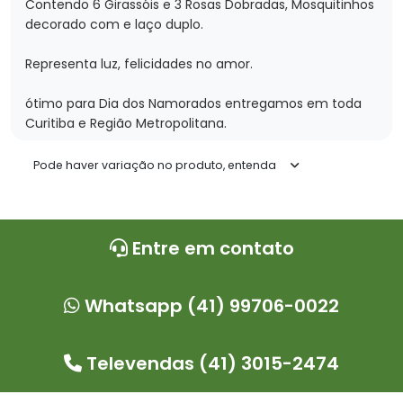
Contendo 6 Girassóis e 3 Rosas Dobradas, Mosquitinhos
decorado com e laço duplo.
Representa luz, felicidades no amor.
ótimo para Dia dos Namorados entregamos em toda
Curitiba e Região Metropolitana.
www.idealflores.com.br
Pode haver variação no produto, entenda
Entre em contato
Whatsapp (41) 99706-0022
Televendas (41) 3015-2474